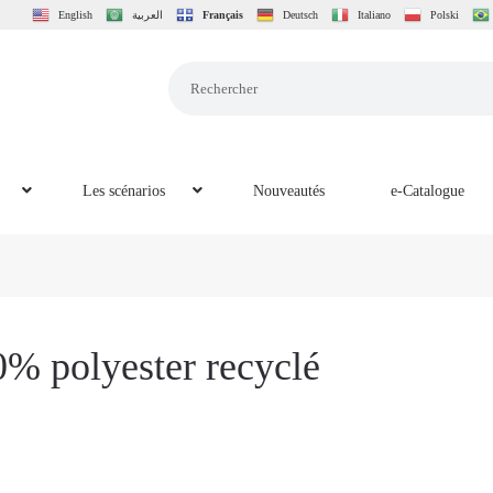
English
العربية
Français
Deutsch
Italiano
Polski
Les scénarios
Nouveautés
e-Catalogue
0% polyester recyclé