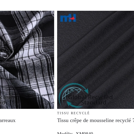
TISSU RECYCLÉ
carreaux
Tissu crêpe de mousseline recycl
Modèle
XM9849