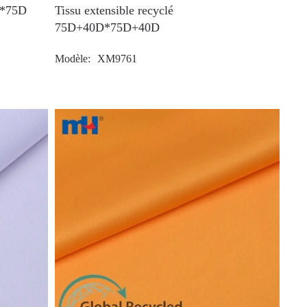
D*75D
Tissu extensible recyclé
75D+40D*75D+40D
Modèle
XM9761