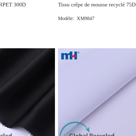
é RPET 300D
Tissu crêpe de mousse recyclé 75
Modèle
XM9847